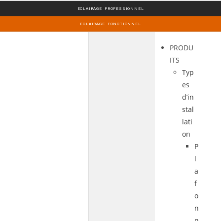
ECLAIRAGE PROFESSIONNEL
ECLAIRAGE FONCTIONNEL
PRODU
ITS
Typ
es
d’in
stal
lati
on
P
l
a
f
o
n
n