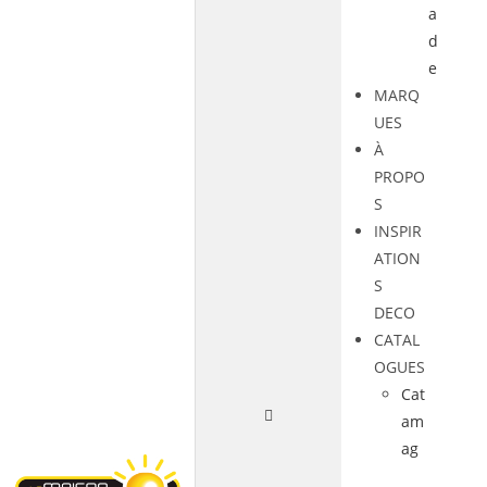
a
d
e
MARQ
UES
À
PROPO
S
INSPIR
ATION
S
DECO
CATAL
OGUES
Cat
am
ag