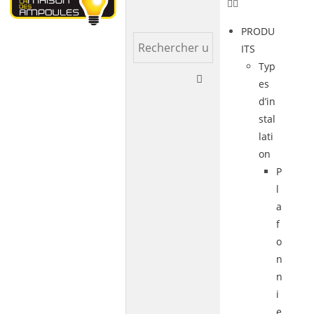
PRODU
ITS
Typ
es
d’in
stal
lati
on
P
l
a
f
o
n
n
i
e